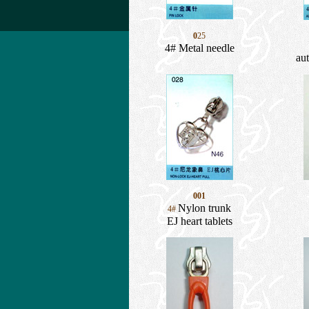
0
25
4# Metal needle
au
001
Nylon trunk
4#
EJ heart tablets