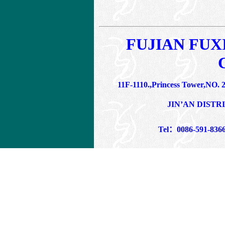
FUJIAN FUX
11F-1110.,Princess Tower,N
JIN’AN DISTR
Tel
：
0086-591-836